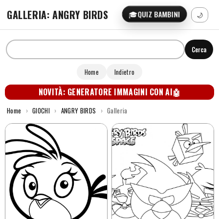
GALLERIA: ANGRY BIRDS
🎓
QUIZ BAMBINI
🌙
Cerca
Home
Indietro
NOVITÀ: GENERATORE IMMAGINI CON AI
🤖
Home
›
GIOCHI
›
ANGRY BIRDS
›
Galleria