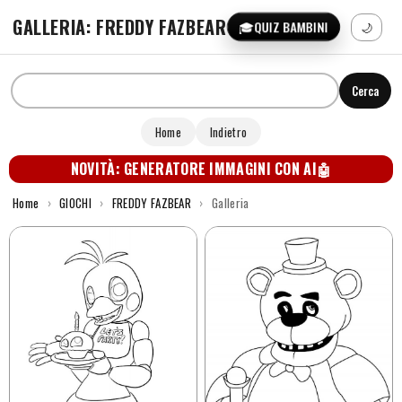
GALLERIA: FREDDY FAZBEAR
🎓
QUIZ BAMBINI
🌙
Cerca
Home
Indietro
NOVITÀ: GENERATORE IMMAGINI CON AI
🤖
Home
›
GIOCHI
›
FREDDY FAZBEAR
›
Galleria