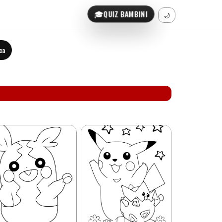
🎓
QUIZ BAMBINI
🌙
ca