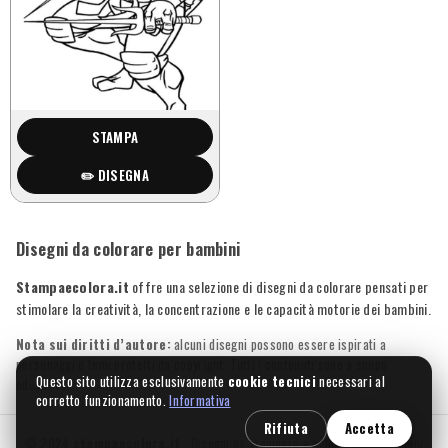
STAMPA
✏️ DISEGNA
Disegni da colorare per bambini
Stampaecolora.it
offre una selezione di disegni da colorare pensati per
stimolare la creatività, la concentrazione e le capacità motorie dei bambini.
Nota sui diritti d’autore:
alcuni disegni possono essere ispirati a
personaggi o temi protetti da copyright. Tutti i contenuti sono a scopo
Questo sito utilizza esclusivamente
cookie tecnici
necessari al
educativo.
corretto funzionamento.
Informativa
Rifiuta
Accetta
© 2024
stampaecolora.it
· Disegni da stampare e colorare per bambini