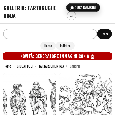
GALLERIA: TARTARUGHE
🎓
QUIZ BAMBINI
NINJA
🌙
Cerca
Home
Indietro
NOVITÀ: GENERATORE IMMAGINI CON AI
🤖
Home
›
GIOCATTOLI
›
TARTARUGHE NINJA
›
Galleria