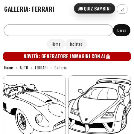
GALLERIA: FERRARI
🎓
QUIZ BAMBINI
🌙
Cerca
Home
Indietro
NOVITÀ: GENERATORE IMMAGINI CON AI
🤖
Home
›
AUTO
›
FERRARI
›
Galleria