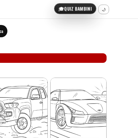
🎓
QUIZ BAMBINI
🌙
ca