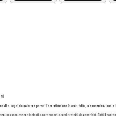
ni
ne di disegni da colorare pensati per stimolare la creatività, la concentrazione e 
egni possono essere ispirati a personaggi o temi protetti da copyright. Tutti i conte