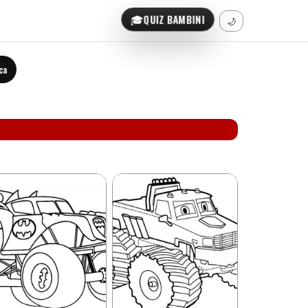
🎓
QUIZ BAMBINI
🌙
ca