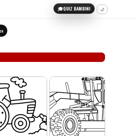
🎓
QUIZ BAMBINI
🌙
ca