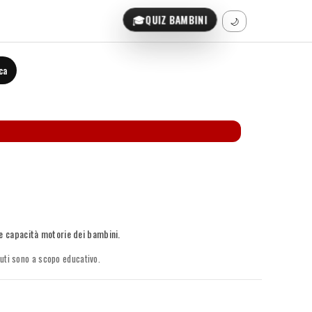
🎓
QUIZ BAMBINI
🌙
ca
le capacità motorie dei bambini.
nuti sono a scopo educativo.