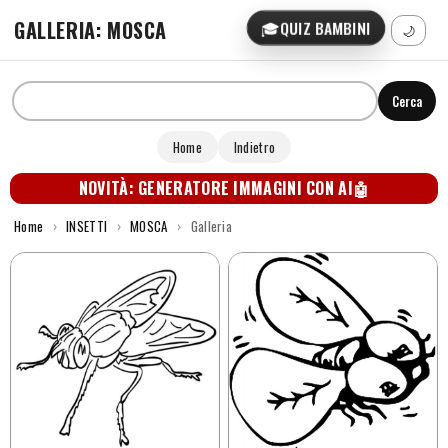
GALLERIA: MOSCA
🎓
QUIZ BAMBINI
🌙
Cerca
Home
Indietro
NOVITÀ: GENERATORE IMMAGINI CON AI
🤖
Home
›
INSETTI
›
MOSCA
›
Galleria