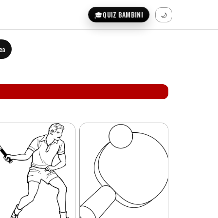
🎓
QUIZ BAMBINI
🌙
ca