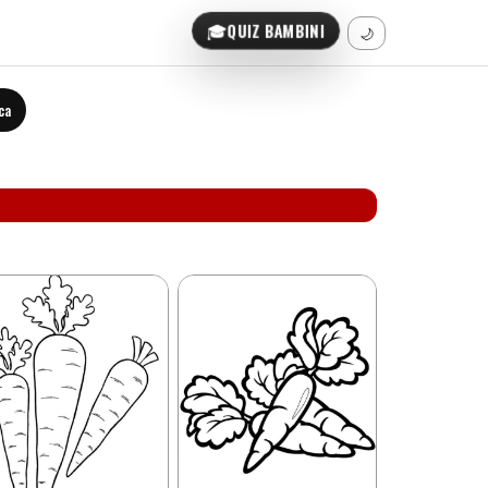
🎓
QUIZ BAMBINI
🌙
ca