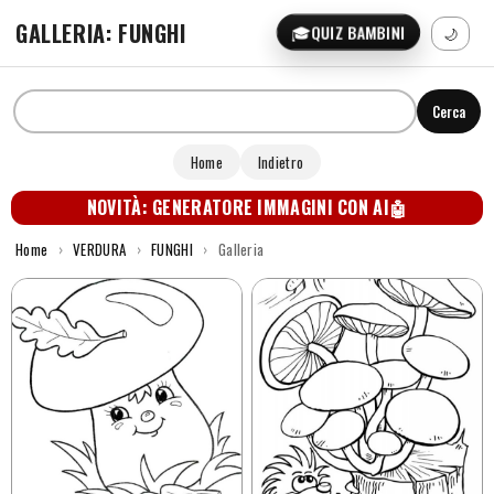
GALLERIA: FUNGHI
🎓
QUIZ BAMBINI
🌙
Cerca
Home
Indietro
NOVITÀ: GENERATORE IMMAGINI CON AI
🤖
Home
›
VERDURA
›
FUNGHI
›
Galleria