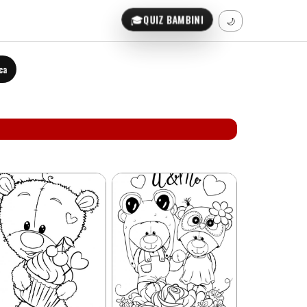
🎓
QUIZ BAMBINI
🌙
ca