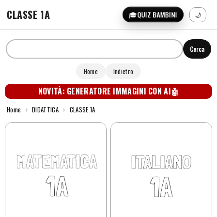
CLASSE 1A
🎓
QUIZ BAMBINI
🌙
Cerca
Home
Indietro
NOVITÀ: GENERATORE IMMAGINI CON AI
🤖
Home
›
DIDATTICA
›
CLASSE 1A