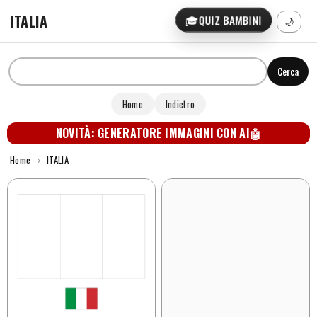
ITALIA
🎓
QUIZ BAMBINI
🌙
Cerca
Home
Indietro
NOVITÀ: GENERATORE IMMAGINI CON AI
🤖
Home
›
ITALIA