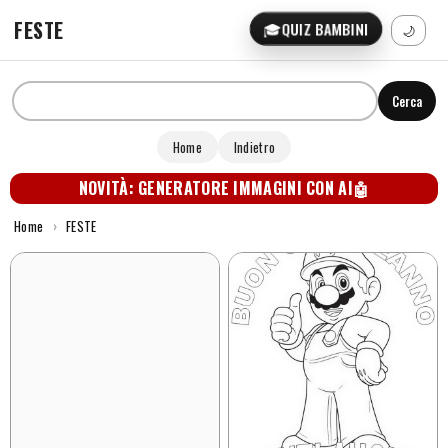
FESTE
🎓
QUIZ BAMBINI
🌙
Cerca
Home
Indietro
NOVITÀ: GENERATORE IMMAGINI CON AI
🤖
Home
›
FESTE