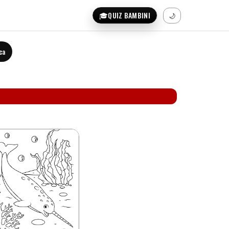
🎓
QUIZ BAMBINI
🌙
ca