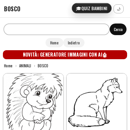
BOSCO
🎓
QUIZ BAMBINI
🌙
Cerca
Home
Indietro
NOVITÀ: GENERATORE IMMAGINI CON AI
🤖
Home
›
ANIMALI
›
BOSCO