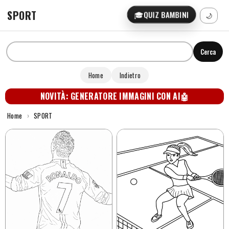
SPORT
🎓
QUIZ BAMBINI
🌙
Cerca
Home
Indietro
NOVITÀ: GENERATORE IMMAGINI CON AI
🤖
Home
›
SPORT